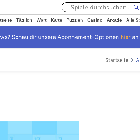
tseite
Täglich
Wort
Karte
Puzzlen
Casino
Arkade
Alle S
ews? Schau dir unsere Abonnement-Optionen
hier
an
Startseite
A