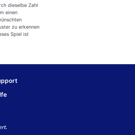
ch dieselbe Zahl
Um einen
wünschten
muster zu erkennen
ses Spiel ist
upport
lfe
rt.