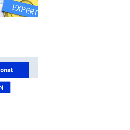
onat
N