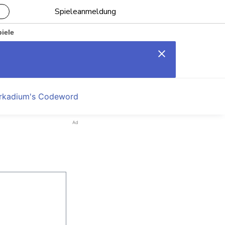
Spieleanmeldung
piele
rkadium's Codeword
Ad