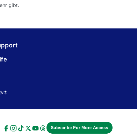
ehr gibt.
upport
lfe
rt.
Subscribe For More Access