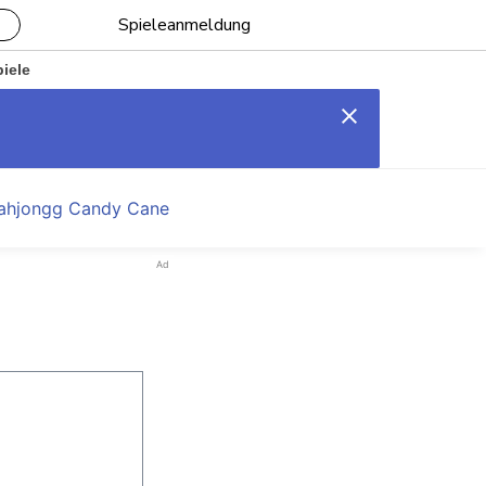
Spieleanmeldung
piele
ahjongg Candy Cane
Ad