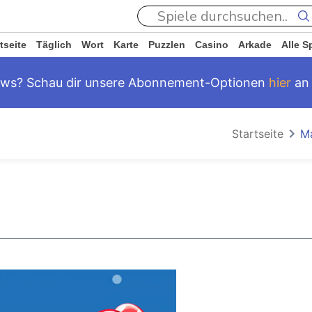
tseite
Täglich
Wort
Karte
Puzzlen
Casino
Arkade
Alle S
ews? Schau dir unsere Abonnement-Optionen
hier
an
Startseite
M