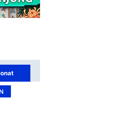
onat
N