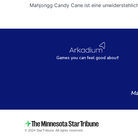
Mahjongg Candy Cane ist eine unwiderstehliche 
Games
y
ou can
f
eel good about
Ma
© 2024 StarTribune. All rights reserved.