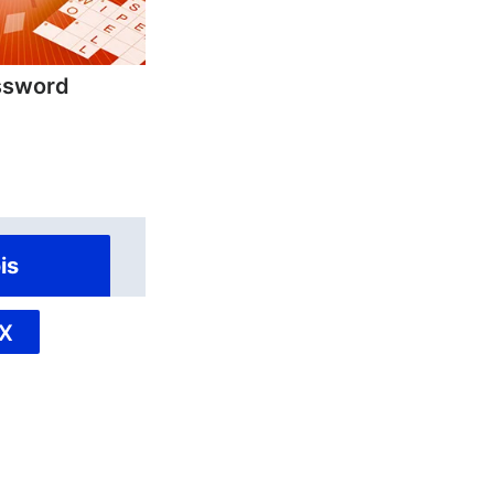
ssword
is
X