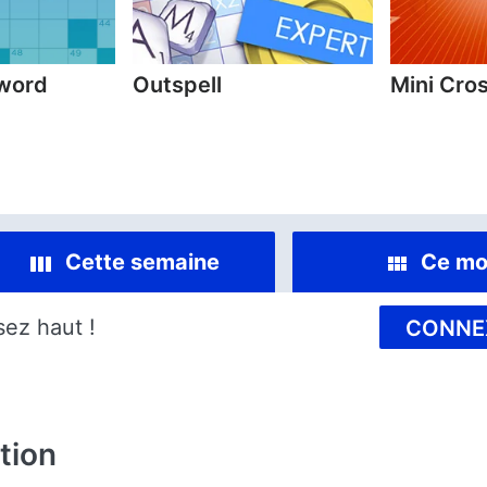
sword
Outspell
Mini Cro
Cette semaine
Ce mo
sez haut !
CONNE
tion