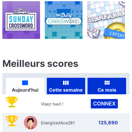
Meilleurs scores
Aujourd'hui
Cette semaine
Ce mois
CONNEX
Visez haut !
1
125,690
EnergizedAce281